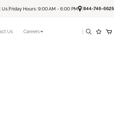
|
|
844-746-6625
t Us
Friday Hours: 9:00 AM - 6:00 PM
|
act Us
Careers