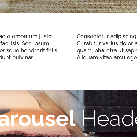
itae elementum justo.
Consectetur adipiscing 
facilisis. Sed ipsum
Curabitur varius dolor a
erisque hendrerit felis.
quam, pharetra ut sapie
dunt pulvinar.
Aliquam vitae arcu eget
arousel
Head