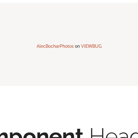
AlecBocharPhotos
on
VIEWBUG
mponent
Head